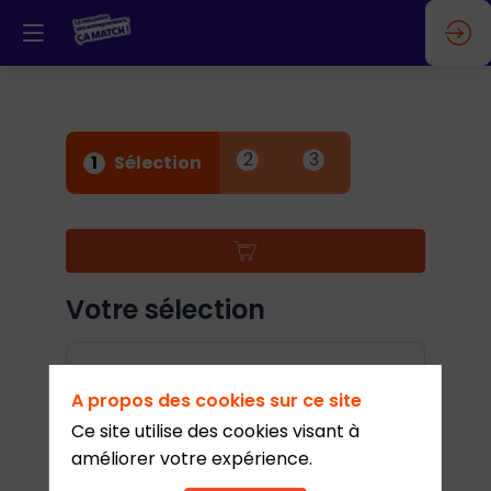
2
3
1
Sélection
Votre sélection
Entrée simple - Journée
A propos des cookies sur ce site
(2490 disponibles)
Ce site utilise des cookies visant à
110,00 €
TTC
améliorer votre expérience.
dont TVA 18,33 €