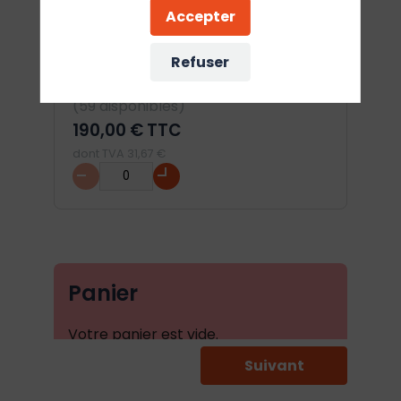
Accepter
Refuser
Entrée - Journée + Déjeuner
(59 disponibles)
190,00 €
TTC
dont TVA 31,67 €
Panier
Votre panier est vide.
Suivant
Code de réduction