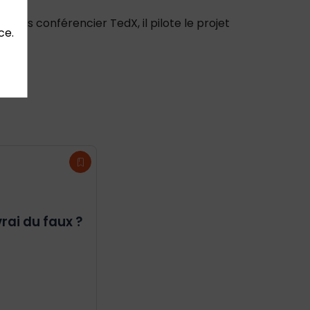
fois conférencier TedX, il pilote le projet
ce.
rai du faux ?