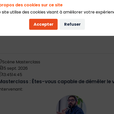
propos des cookies sur ce site
 ou ses interventions toujours empreintes de pédagogie, 2 
 site utilise des cookies visant à améliorer votre expérien
a désinformation à l’aide de l’IA.
Accepter
Refuser
ake News », aux éditions First.
Scène Masterclass
15 sept. 2026
13:45
14:45
Masterclass : Êtes-vous capable de démêler le v
Intervenant
:
TH