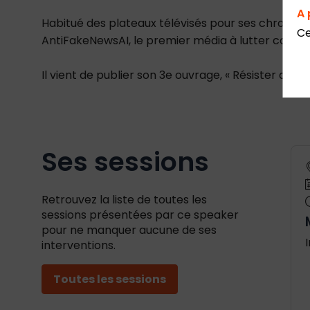
A 
Habitué des plateaux télévisés pour ses chroniques
Ce
AntiFakeNewsAI, le premier média à lutter contre l
Il vient de publier son 3e ouvrage, « Résister aux F
Ses sessions
Retrouvez la liste de toutes les
sessions présentées par ce speaker
pour ne manquer aucune de ses
interventions.
Toutes les sessions