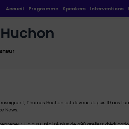
Accueil
Programme
Speakers
Interventions
Huchon
reneur
 enseignant, Thomas Huchon est devenu depuis 10 ans l’un d
ke News.
epreneur, il a aussi réalisé plus de 490 ateliers d’éducat