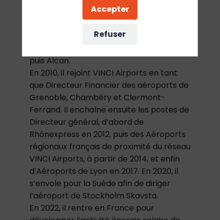
Accepter
groupe VINCI au sein du pôle international
de VINCI Construction, pour y créer une
Refuser
direction de l’Audit Interne, après 6
années à des postes d’auditeur chez EY
puis Alcan.
En 2010, il rejoint VINCI Airports en tant
que Directeur Financier des aéroports de
Grenoble, Chambéry et Clermont-
Ferrand. Il enchaîne ensuite les postes de
Directeur général, d’abord de
Rhônexpress en 2012, puis des Aéroports
régionaux français de proximité du réseau
VINCI Airports, à partir de 2014, et enfin
d’Aéroports de Lyon en 2017. En 2020, il
s’envole pour la Suède afin de diriger
l’aéroport de Stockholm Skavsta.
En 2022, il rentre en France pour